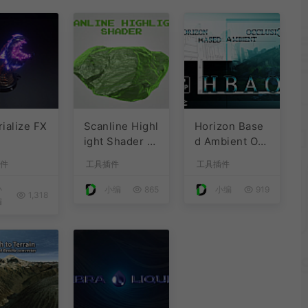
ialize FX
Scanline Highl
Horizon Base
ight Shader 1.
d Ambient Oc
2 扫描线突出文
clusion 3.6
件
工具插件
工具插件
件着色器
小
小编
865
小编
919
1,318
编