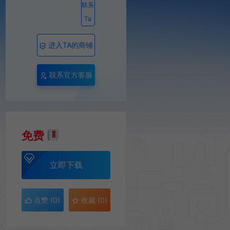
联系
Ta
进入TA的商铺
联系官方客服
免费
立即下载
点赞 (
0
)
收藏 (0)