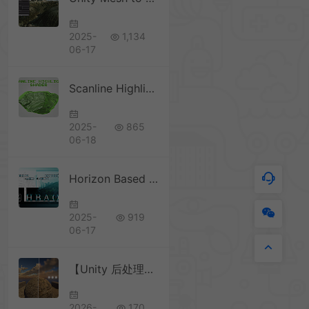
2025-
1,134
06-17
Scanline Highlight Shader 1.2 扫描线突出文件着色器
2025-
865
06-18
Horizon Based Ambient Occlusion 3.6
2025-
919
06-17
【Unity 后处理插件】Beautify 3 – Advanced Post Processing
2026-
170