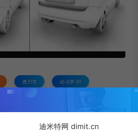
打赏
点赞 (
0
)
mplify Occlusion 2.0.8 环境光遮蔽
id:246/
迪米特网 dimit.cn