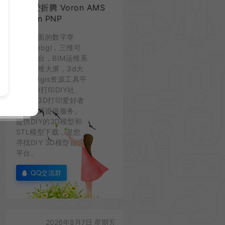
七夜爱折腾 Voron AMS
Lumen PNP
功能全面的数字孪
生，webgl，三维可
视化平台，BIM运维系
统，三维大屏，3d大
屏，3dgis资源工具平
台。3D打印DIY社
区，为3D打印爱好者
和设计师提供服务。
提供DIY的3D模型和
STL模型下载，是您
寻找DIY 3D模型首选
平台。
QQ交流群
2026年8月7日 星期五