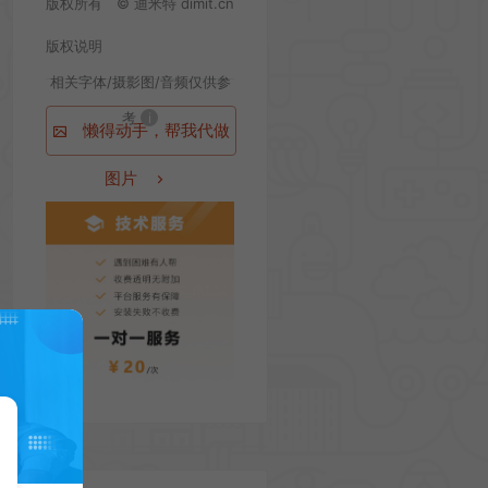
版权所有
© 迪米特 dimit.cn
版权说明
相关字体/摄影图/音频仅供参
考
i
懒得动手，帮我代做
图片