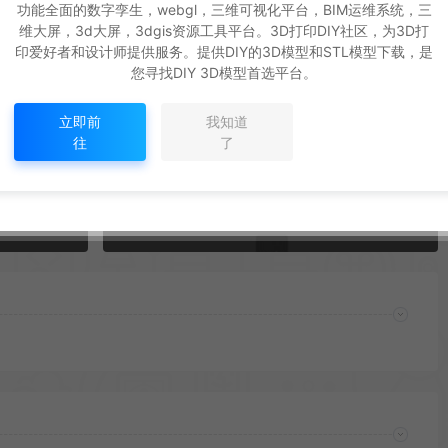
功能全面的数字孪生，webgl，三维可视化平台，BIM运维系统，三
维大屏，3d大屏，3dgis资源工具平台。3D打印DIY社区，为3D打
印爱好者和设计师提供服务。提供DIY的3D模型和STL模型下载，是
您寻找DIY 3D模型首选平台。
生成海报
复制本文链接
立即前
我知道
往
了
下一篇：
Unity Mesh to Terrain 2.5.3 模型网格转换成地形
Horizon Based Ambient Occlusion 3.6