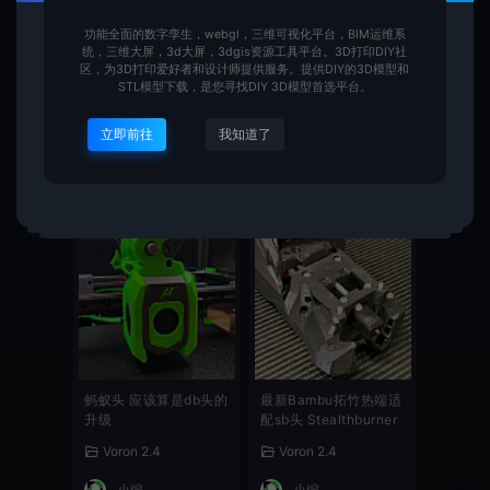
功能全面的数字孪生，webgl，三维可视化平台，BIM运维系
统，三维大屏，3d大屏，3dgis资源工具平台。3D打印DIY社
区，为3D打印爱好者和设计师提供服务。提供DIY的3D模型和
Wristwatch-BMG 挤出
Dragon Burner v8 工
STL模型下载，是您寻找DIY 3D模型首选平台。
机 适配Dragon Burner
具头 俗称DB头
v8且最便宜的方案
立即前往
我知道了
Voron 2.4
Voron 2.4
小编
小编
蚂蚁头 应该算是db头的
最新Bambu拓竹热端适
升级
配sb头 Stealthburner
Voron 2.4
Voron 2.4
小编
小编