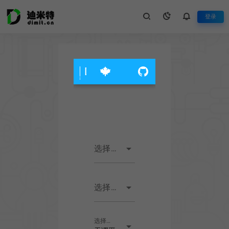
登录
Dragon Burner v8 Configurato
arrow_drop_down
选择挤出机
arrow_drop_down
选择热端
选择调平
arrow_drop_down