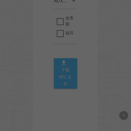
arrow_drop_down
ADXL安装 (可选择)
金鱼
眼
猫耳
download
下载
STL 文
件