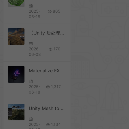
2025-
865
06-18
【Unity 后处理插件】Beautify 3 – Advanced Post Processing
2026-
170
06-08
Materialize FX 1.2.4
2025-
1,317
06-18
Unity Mesh to Terrain 2.5.3 模型网格转换成地形
2025-
1,134