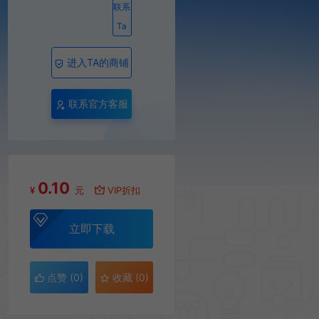
联系
Ta
进入TA的商铺
联系官方客服
0.10
¥
元
VIP折扣
立即下载
点赞 (
0
)
收藏 (0)