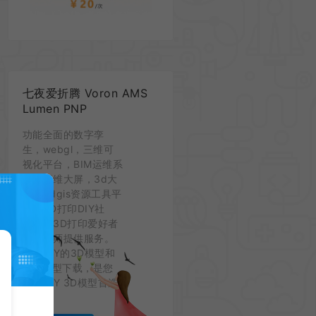
七夜爱折腾 Voron AMS
Lumen PNP
功能全面的数字孪
生，webgl，三维可
视化平台，BIM运维系
统，三维大屏，3d大
屏，3dgis资源工具平
台。3D打印DIY社
区，为3D打印爱好者
和设计师提供服务。
提供DIY的3D模型和
STL模型下载，是您
寻找DIY 3D模型首选
平台。