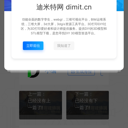
迪米特网 dimit.cn
迪米特 – dimit.cn
Switch游戏
塞
尔达传说 狂野之息|官方中文|本体+1.6.0升
功能全面的数字孪生，webgl，三维可视化平台，BIM运维系
级补丁+2DLC|NSZ|原版|
统，三维大屏，3d大屏，3dgis资源工具平台。3D打印DIY社
https://www.dimit.cn/switch/id:290/
区，为3D打印爱好者和设计师提供服务。提供DIY的3D模型和
STL模型下载，是您寻找DIY 3D模型首选平台。
立即前往
我知道了
小编
生成海报
复制本文链
上一篇：
下一篇：
已经没有上
已经没有下
一篇了!
一篇了!