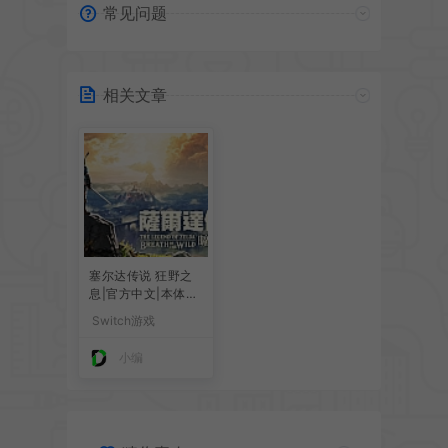
常见问题
相关文章
塞尔达传说 狂野之
息|官方中文|本体+
1.6.0升级补丁+2DL
Switch游戏
C|NSZ|原版|
小编