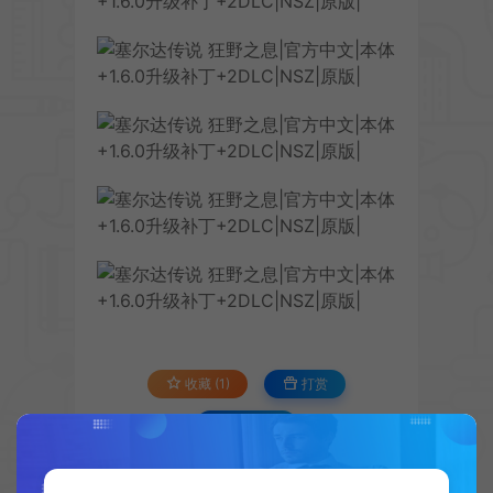
收藏 (1)
打赏
点赞 (
7
)