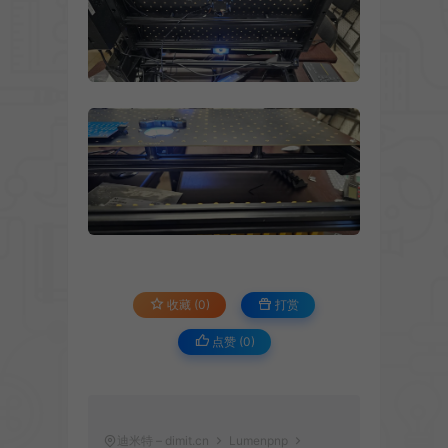
收藏 (0)
打赏
点赞 (
0
)
迪米特 – dimit.cn
Lumenpnp