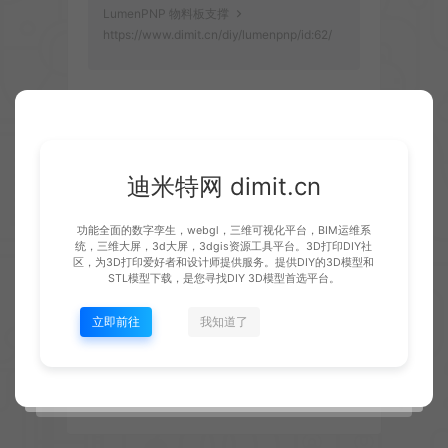
LumenPNP 物料板支撑
https://www.dimit.cn/diy/lumenpnp/id:62/
小编
迪米特网 dimit.cn
生成海报
复制本文链接
功能全面的数字孪生，webgl，三维可视化平台，BIM运维系
统，三维大屏，3d大屏，3dgis资源工具平台。3D打印DIY社
上一篇：
区，为3D打印爱好者和设计师提供服务。提供DIY的3D模型和
STL模型下载，是您寻找DIY 3D模型首选平台。
已经没有上
下一篇：
一篇了!
Lumen PNP 物料板螺母支架
立即前往
我知道了
常见问题