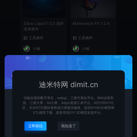
Zibra Liquid 1.5.2 实时
Materialize FX 1.2.4
流体插件
工具插件
工具插件
小编
小编
迪米特网 dimit.cn
功能全面的数字孪生，webgl，三维可视化平台，BIM运维系
统，三维大屏，3d大屏，3dgis资源工具平台。3D打印DIY社
区，为3D打印爱好者和设计师提供服务。提供DIY的3D模型和
Unity Mesh to Terrain
Amplify Occlusion 2.
STL模型下载，是您寻找DIY 3D模型首选平台。
2.5.3 模型网格转换成
0.8 环境光遮蔽
地形
立即前往
我知道了
工具插件
工具插件
小编
小编